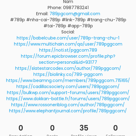
Nam
Phone: 0987783241
Email:
789pgcom@gmail.com
#789p #nha-cai-789p #link-789p #trang-chu-789p
#tai-789p #app-789p
Social:
https://babelcube.com/user/789p-trang-chu-1
https://www.multichain.com/qa/user/789pggcom
https://noti.st/pggcom789
https://forum.epicbrowser.com/profile.php?
section=personal&id=93177
https://slatestarcodex.com/author/789pggcom/
https://biolinky.co/789-pggcom
https://www.beamng.com/members/789pggcom.715165/
https://cadillacsociety.com/users/789pggcom/
https://bulkwp.com/support-forums/users/789pggcom/
https://www.dokkan-battle.fr/forums/users/789pggcom/
https://www.rossoneriblog.com/author/789pggcom/
https://www.elephantjournal.com/profile/789pggcom/
0
0
35
0