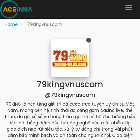
Home
79kingvnuscom
79kingvnuscom
@79kingvnuscom
79KING là nền tảng giải trí cá cược trực tuyến uy tín tại Việt
Nam, mang đến hệ sinh thái đa dạng gồm casino live, thể
thao, đá gà, xổ số và hàng trăm game nổ hũ đổi thưởng hấp
dẫn. Hệ thống được đầu tư công nghệ bảo mật nhiều lớp,
giao dịch nạp rút siêu tốc, xử lý tự động chỉ trong vài phút,
đảm bảo minh bạch và an toàn cho người chơi. Giao diện