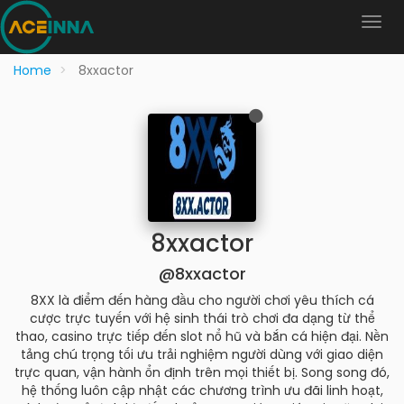
Home
8xxactor
8xxactor
@8xxactor
8XX là điểm đến hàng đầu cho người chơi yêu thích cá
cược trực tuyến với hệ sinh thái trò chơi đa dạng từ thể
thao, casino trực tiếp đến slot nổ hũ và bắn cá hiện đại. Nền
tảng chú trọng tối ưu trải nghiệm người dùng với giao diện
trực quan, vận hành ổn định trên mọi thiết bị. Song song đó,
hệ thống luôn cập nhật các chương trình ưu đãi linh hoạt,