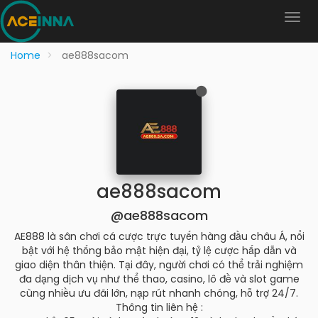
Home
ae888sacom
ae888sacom
@ae888sacom
AE888 là sân chơi cá cược trực tuyến hàng đầu châu Á, nổi
bật với hệ thống bảo mật hiện đại, tỷ lệ cược hấp dẫn và
giao diện thân thiện. Tại đây, người chơi có thể trải nghiệm
đa dạng dịch vụ như thể thao, casino, lô đề và slot game
cùng nhiều ưu đãi lớn, nạp rút nhanh chóng, hỗ trợ 24/7.
Thông tin liên hệ :