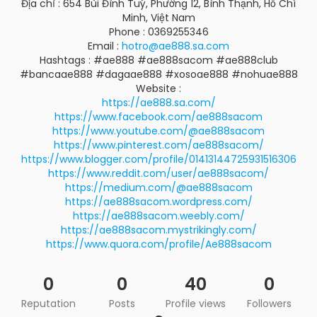
Địa chỉ : 654 Bùi Đình Tuý, Phường 12, Bình Thạnh, Hồ Chí
Minh, Việt Nam
Phone : 0369255346
Email :
hotro@ae888.sa.com
Hashtags : #ae888 #ae888sacom #ae888club
#bancaae888 #dagaae888 #xosoae888 #nohuae888
Website :
https://ae888.sa.com/
https://www.facebook.com/ae888sacom
https://www.youtube.com/@ae888sacom
https://www.pinterest.com/ae888sacom/
https://www.blogger.com/profile/01413144725931516306
https://www.reddit.com/user/ae888sacom/
https://medium.com/@ae888sacom
https://ae888sacom.wordpress.com/
https://ae888sacom.weebly.com/
https://ae888sacom.mystrikingly.com/
https://www.quora.com/profile/Ae888sacom
0
0
40
0
Reputation
Posts
Profile views
Followers