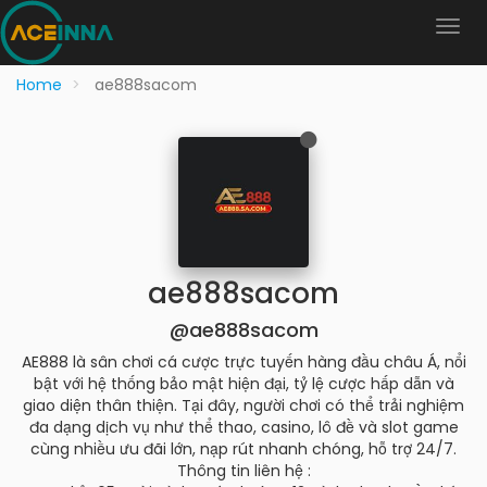
Home
ae888sacom
ae888sacom
@ae888sacom
AE888 là sân chơi cá cược trực tuyến hàng đầu châu Á, nổi
bật với hệ thống bảo mật hiện đại, tỷ lệ cược hấp dẫn và
giao diện thân thiện. Tại đây, người chơi có thể trải nghiệm
đa dạng dịch vụ như thể thao, casino, lô đề và slot game
cùng nhiều ưu đãi lớn, nạp rút nhanh chóng, hỗ trợ 24/7.
Thông tin liên hệ :