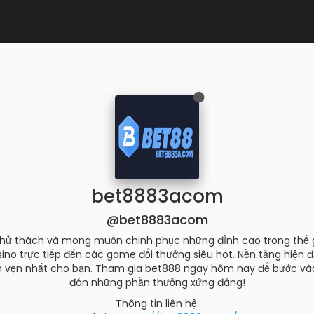
bet8883acom
@bet8883acom
hử thách và mong muốn chinh phục những đỉnh cao trong thế giớ
sino trực tiếp đến các game đổi thưởng siêu hot. Nền tảng hiện đạ
rọn vẹn nhất cho bạn. Tham gia bet888 ngay hôm nay để bước v
đón những phần thưởng xứng đáng!
Thông tin liên hệ: