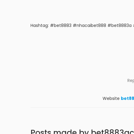
Hashtag: #bet8883 #nhacaibet888 #bet8883a
Re
Website
bet8
Posts made by bet8883a