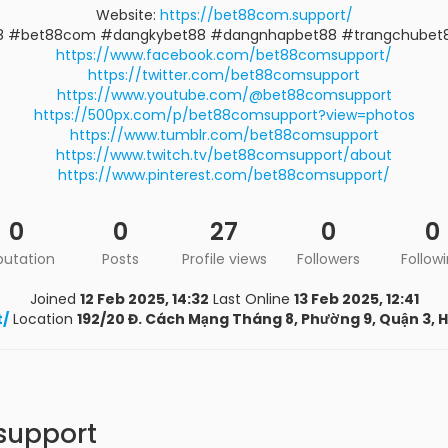
Website:
https://bet88com.support/
8 #bet88com #dangkybet88 #dangnhapbet88 #trangchubet
https://www.facebook.com/bet88comsupport/
https://twitter.com/bet88comsupport
https://www.youtube.com/@bet88comsupport
https://500px.com/p/bet88comsupport?view=photos
https://www.tumblr.com/bet88comsupport
https://www.twitch.tv/bet88comsupport/about
https://www.pinterest.com/bet88comsupport/
0
0
27
0
0
putation
Posts
Profile views
Followers
Follow
Joined
12 Feb 2025, 14:32
Last Online
13 Feb 2025, 12:41
/
Location
192/20 Đ. Cách Mạng Tháng 8, Phường 9, Quận 3, 
support