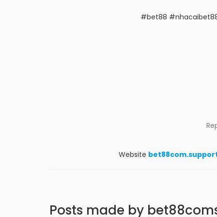
#bet88 #nhacaibet8
Re
Website
bet88com.support
Posts made by bet88com