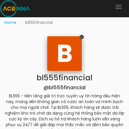
Home
bl555financial
B
bl555financial
@bl555financial
BL555 - Nền tảng giải trí trực tuyến uy tín hàng đầu hiện
nay, mang đến không gian cá cược an toàn và minh bạch
cho mọi người chơi. Tại BL555, khách hàng sẽ được trải
nghiệm kho trò chơi đa dạng cùng hệ thống bảo mật đa lớp
cực kỳ tin cậy. Dịch vụ hỗ trợ khách hàng luôn sẵn sàng
phục vụ 24/7 để giải đáp mọi thắc mắc và đảm bảo quyền