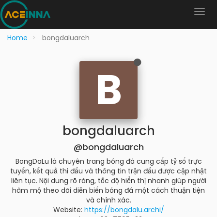
Home
bongdaluarch
B
bongdaluarch
@bongdaluarch
BongDaLu là chuyên trang bóng đá cung cấp tỷ số trực
tuyến, kết quả thi đấu và thông tin trận đấu được cập nhật
liên tục. Nội dung rõ ràng, tốc độ hiển thị nhanh giúp người
hâm mộ theo dõi diễn biến bóng đá một cách thuận tiện
và chính xác.
Website:
https://bongdalu.archi/