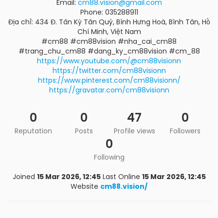
Email:
cm88.vision@gmail.com
Phone: 035288911
Địa chỉ: 434 Đ. Tân Kỳ Tân Quý, Bình Hưng Hoà, Bình Tân, Hồ
Chí Minh, Việt Nam
#cm88 #cm88vision #nha_cai_cm88
#trang_chu_cm88 #dang_ky_cm88vision #cm_88
https://www.youtube.com/@cm88visionn
https://twitter.com/cm88visionn
https://www.pinterest.com/cm88visionn/
https://gravatar.com/cm88visionn
0
0
47
0
Reputation
Posts
Profile views
Followers
0
Following
Joined
15 Mar 2026, 12:45
Last Online
15 Mar 2026, 12:45
Website
cm88.vision/