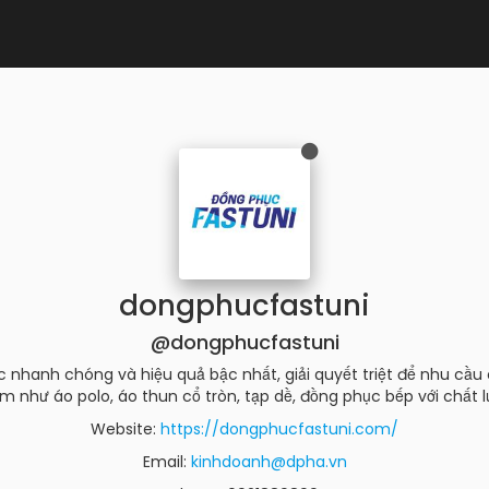
dongphucfastuni
@dongphucfastuni
ục nhanh chóng và hiệu quả bậc nhất, giải quyết triệt để nhu cầ
như áo polo, áo thun cổ tròn, tạp dề, đồng phục bếp với chất l
Website:
https://dongphucfastuni.com/
Email:
kinhdoanh@dpha.vn