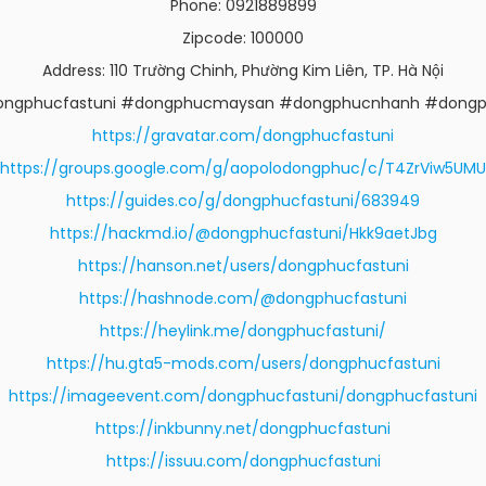
Phone: 0921889899
Zipcode: 100000
Address: 110 Trường Chinh, Phường Kim Liên, TP. Hà Nội
ngphucfastuni #dongphucmaysan #dongphucnhanh #dong
https://gravatar.com/dongphucfastuni
https://groups.google.com/g/aopolodongphuc/c/T4ZrViw5UMU
https://guides.co/g/dongphucfastuni/683949
https://hackmd.io/@dongphucfastuni/Hkk9aetJbg
https://hanson.net/users/dongphucfastuni
https://hashnode.com/@dongphucfastuni
https://heylink.me/dongphucfastuni/
https://hu.gta5-mods.com/users/dongphucfastuni
https://imageevent.com/dongphucfastuni/dongphucfastuni
https://inkbunny.net/dongphucfastuni
https://issuu.com/dongphucfastuni