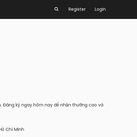
Register
Login
dẫn. Đăng ký ngay hôm nay để nhận thưởng cao và
 Hồ Chí Minh