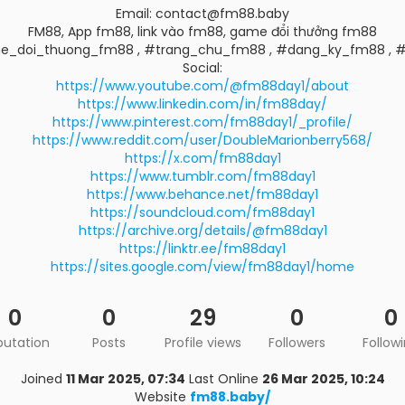
Email: contact@fm88.baby
FM88, App fm88, link vào fm88, game đổi thưởng fm88
me_doi_thuong_fm88 , #trang_chu_fm88 , #dang_ky_fm88 ,
Social:
https://www.youtube.com/@fm88day1/about
https://www.linkedin.com/in/fm88day/
https://www.pinterest.com/fm88day1/_profile/
https://www.reddit.com/user/DoubleMarionberry568/
https://x.com/fm88day1
https://www.tumblr.com/fm88day1
https://www.behance.net/fm88day1
https://soundcloud.com/fm88day1
https://archive.org/details/@fm88day1
https://linktr.ee/fm88day1
https://sites.google.com/view/fm88day1/home
0
0
29
0
0
putation
Posts
Profile views
Followers
Follow
Joined
11 Mar 2025, 07:34
Last Online
26 Mar 2025, 10:24
Website
fm88.baby/