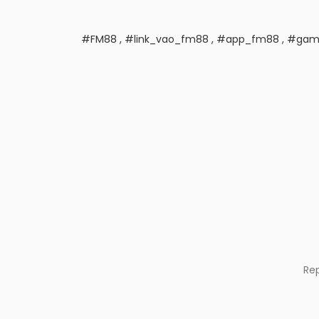
#FM88 , #link_vao_fm88 , #app_fm88 , #ga
Re