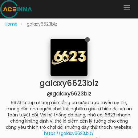
Home
galaxy6623biz
galaxy6623biz
@galaxy6623biz
6623 là top những nền tảng cá cược trực tuyến uy tín,
mang đến cho người chơi trải nghiệm giải trí hiện đại và an
toàn tuyệt đối. Với hệ thống đa dạng, nhà cái 6623 nhanh
chóng khẳng định vị thế là điểm đến lý tưởng cho cộng
đồng yêu thích trò chơi đổi thưởng đầy thử thách. Website:
https://galaxy6623.biz/