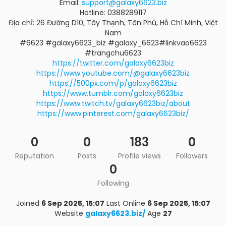
Email:
support@galaxy6623.biz
Hotline: 0388289117
Địa chỉ: 26 Đường D10, Tây Thạnh, Tân Phú, Hồ Chí Minh, Việt
Nam
#6623 #galaxy6623_biz #galaxy_6623#linkvao6623
#trangchu6623
https://twitter.com/galaxy6623biz
https://www.youtube.com/@galaxy6623biz
https://500px.com/p/galaxy6623biz
https://www.tumblr.com/galaxy6623biz
https://www.twitch.tv/galaxy6623biz/about
https://www.pinterest.com/galaxy6623biz/
0
0
183
0
Reputation
Posts
Profile views
Followers
0
Following
Joined
6 Sep 2025, 15:07
Last Online
6 Sep 2025, 15:07
Website
galaxy6623.biz/
Age
27