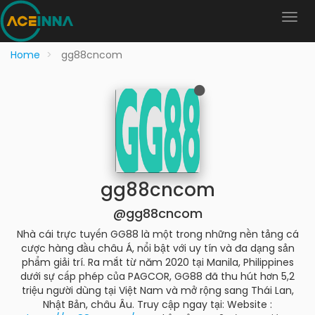
Home
gg88cncom
gg88cncom
@gg88cncom
Nhà cái trực tuyến GG88 là một trong những nền tảng cá
cược hàng đầu châu Á, nổi bật với uy tín và đa dạng sản
phẩm giải trí. Ra mắt từ năm 2020 tại Manila, Philippines
dưới sự cấp phép của PAGCOR, GG88 đã thu hút hơn 5,2
triệu người dùng tại Việt Nam và mở rộng sang Thái Lan,
Nhật Bản, châu Âu. Truy cập ngay tại: Website :