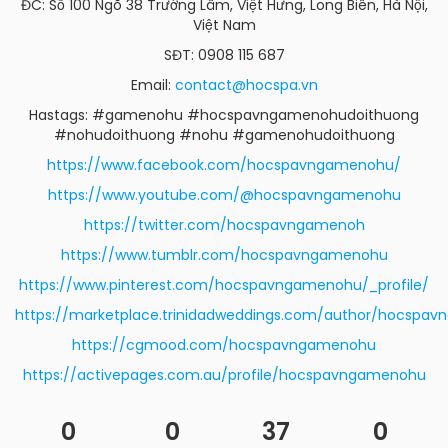
ĐC: Số 100 Ngõ 38 Trường Lâm, Việt Hưng, Long Biên, Hà Nội,
Việt Nam
SĐT: 0908 115 687
Email:
contact@hocspa.vn
Hastags: #gamenohu #hocspavngamenohudoithuong
#nohudoithuong #nohu #gamenohudoithuong
https://www.facebook.com/hocspavngamenohu/
https://www.youtube.com/@hocspavngamenohu
https://twitter.com/hocspavngamenoh
https://www.tumblr.com/hocspavngamenohu
https://www.pinterest.com/hocspavngamenohu/_profile/
https://marketplace.trinidadweddings.com/author/hocspa
https://cgmood.com/hocspavngamenohu
https://activepages.com.au/profile/hocspavngamenohu
0
0
37
0