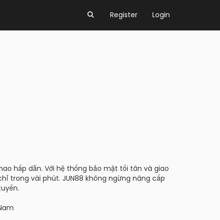
Register
Login
hao hấp dẫn. Với hệ thống bảo mật tối tân và giao
 chỉ trong vài phút. JUN88 không ngừng nâng cấp
tuyến.
 Nam