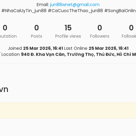
Email:
jun88wnet@gmail.com
 #NhaCaiUyTin_jun88 #CaCuocTheThao_jun88 #SongBaiOnlin
0
0
15
0
0
putation
Posts
Profile views
Followers
Follow
Joined
25 Mar 2026, 16:41
Last Online
25 Mar 2026, 16:41
/
Location
940 Đ. Kha Vạn Cân, Trường Thọ, Thủ Đức, Hồ Chí M
vn