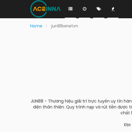
Home
jun88wnetvn
JUN88 - Thương hiệu giải trí trực tuyến uy tín h
diện thân thiện. Quy trình nạp và rút tiền đượ
chất 
Địa