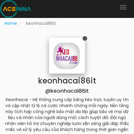
Home
keonhacai86it
keonhacai86it
@keonhacai86it
Keonhacai - Hệ thống cung cấp bảng kèo trực tuyến uy tín
và cập nhật tỷ lệ cá cược nhanh chóng mỗi ngày. Nền tảng
này tích hợp công nghệ bảo mật đa lớp giúp bảo vệ mọi dữ
liệu cá nhân của người dùng một cách tuyệt đối. Đội ngũ
nhân viên hỗ trợ chuyên nghiệp luôn sẵn sàng giải đáp thắc
mắc và xử lý yêu cầu của khách hàng trong thời gian ngắn