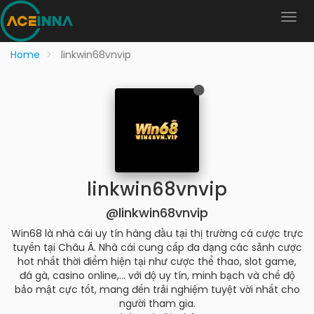
Home
linkwin68vnvip
linkwin68vnvip
@linkwin68vnvip
Win68 là nhà cái uy tín hàng đầu tại thị trường cá cược trực
tuyến tại Châu Á. Nhà cái cung cấp đa dạng các sảnh cược
hot nhất thời điểm hiện tại như cược thể thao, slot game,
đá gà, casino online,... với độ uy tín, minh bạch và chế độ
bảo mật cực tốt, mang đến trải nghiệm tuyệt vời nhất cho
người tham gia.