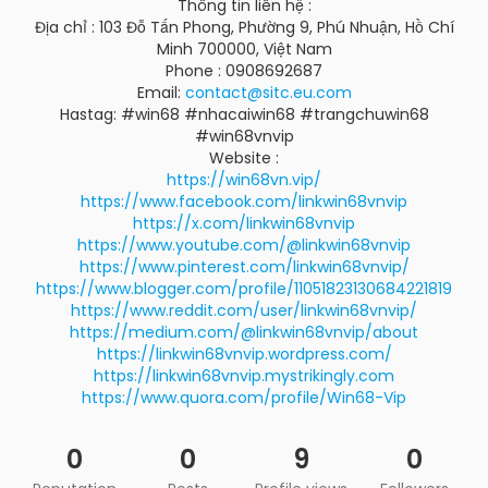
Thông tin liên hệ :
Địa chỉ : 103 Đỗ Tấn Phong, Phường 9, Phú Nhuận, Hồ Chí
Minh 700000, Việt Nam
Phone : 0908692687
Email:
contact@sitc.eu.com
Hastag: #win68 #nhacaiwin68 #trangchuwin68
#win68vnvip
Website :
https://win68vn.vip/
https://www.facebook.com/linkwin68vnvip
https://x.com/linkwin68vnvip
https://www.youtube.com/@linkwin68vnvip
https://www.pinterest.com/linkwin68vnvip/
https://www.blogger.com/profile/11051823130684221819
https://www.reddit.com/user/linkwin68vnvip/
https://medium.com/@linkwin68vnvip/about
https://linkwin68vnvip.wordpress.com/
https://linkwin68vnvip.mystrikingly.com
https://www.quora.com/profile/Win68-Vip
0
0
9
0