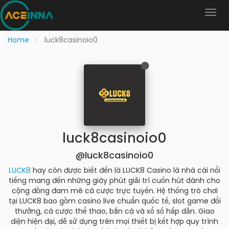
Home
luck8casinoio0
luck8casinoio0
@luck8casinoio0
LUCK8
hay còn được biết đến là LUCK8 Casino là nhà cái nổi
tiếng mang đến những giây phút giải trí cuốn hút dành cho
cộng đồng đam mê cá cược trực tuyến. Hệ thống trò chơi
tại LUCK8 bao gồm casino live chuẩn quốc tế, slot game đổi
thưởng, cá cược thể thao, bắn cá và xổ số hấp dẫn. Giao
diện hiện đại, dễ sử dụng trên mọi thiết bị kết hợp quy trình