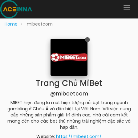
Home
mibeetcom
Trang Chủ MiBet
@mibeetcom
MIBET hiện đang là một hiện tượng nổi bật trong ngành
gambling ở Châu Á và đặc biệt tại Việt Nam. Với việc cung
cấp những sản phẩm giải trí đỉnh cao, nhà cái cam kết
mang đến cho các bet thủ những trải nghiệm đặc sắc và
hấp dẫn.
Website:
https://mibeet.com/