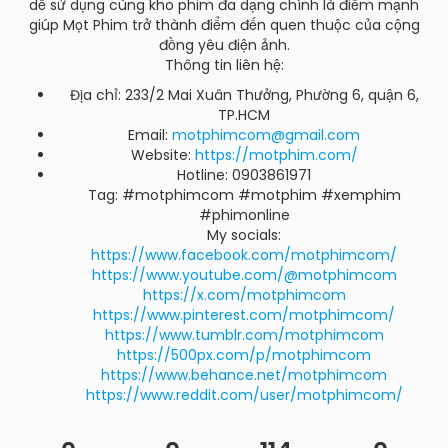
dễ sử dụng cùng kho phim đa dạng chính là điểm mạnh
giúp Mọt Phim trở thành điểm đến quen thuộc của cộng
đồng yêu điện ảnh.
Thông tin liên hệ:
Địa chỉ: 233/2 Mai Xuân Thưởng, Phường 6, quận 6,
TP.HCM
Email:
motphimcom@gmail.com
Website:
https://motphim.com/
Hotline: 0903861971
Tag: #motphimcom #motphim #xemphim
#phimonline
My socials:
https://www.facebook.com/motphimcom/
https://www.youtube.com/@motphimcom
https://x.com/motphimcom
https://www.pinterest.com/motphimcom/
https://www.tumblr.com/motphimcom
https://500px.com/p/motphimcom
https://www.behance.net/motphimcom
https://www.reddit.com/user/motphimcom/