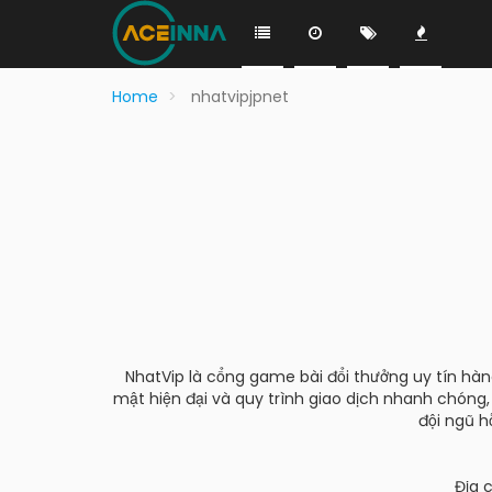
Home
nhatvipjpnet
NhatVip là cổng game bài đổi thưởng uy tín hàn
mật hiện đại và quy trình giao dịch nhanh chóng,
đội ngũ h
Địa c