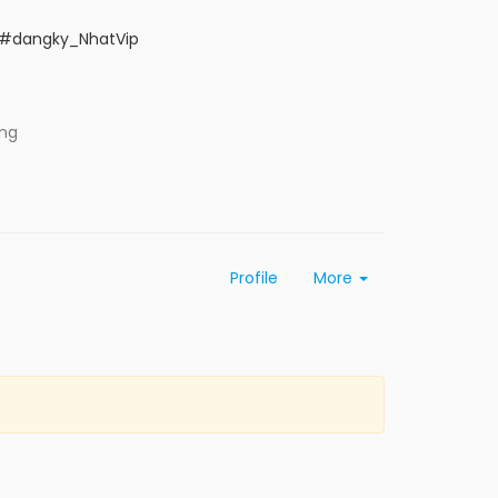
 #dangky_NhatVip
ing
Profile
More