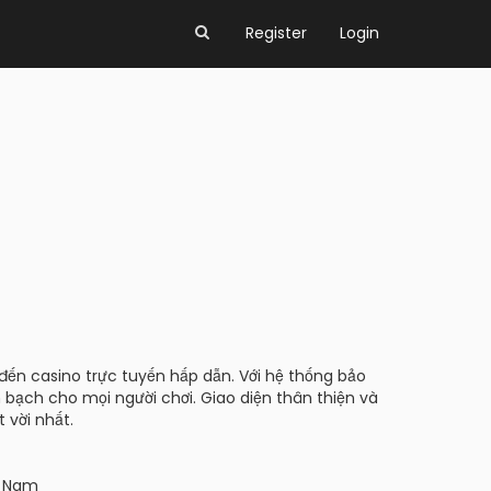
Register
Login
đến casino trực tuyến hấp dẫn. Với hệ thống bảo
 bạch cho mọi người chơi. Giao diện thân thiện và
 vời nhất.
ệt Nam