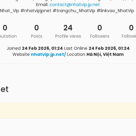
Email:
contact@nhatvip.jp.net
#Nhat_Vip #nhatvipjpnet #trangchu_NhatVip #linkvao_NhatVip
0
0
24
0
0
putation
Posts
Profile views
Followers
Follow
Joined
24 Feb 2026, 01:24
Last Online
24 Feb 2026, 01:24
Website
nhatvip.jp.net/
Location
Hà Nội, Việt Nam
et