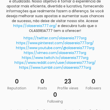
e atualizado. Nosso objetivo é tornar a experiência de
apostar mais eficiente, divertida e lucrativa, fornecendo
informações que realmente fazem a diferença. Se você
deseja melhorar suas apostas e aumentar suas chances
de sucesso, não deixe de visitar nosso site. Acesse
https://olasereia777.org/
e descubra tudo que o
OLASEREIA777 tem a oferecer!
https://twitter.com/olasereia777org
https://www.pinterest.com/olasereia777org/
https://www.youtube.com/@olasereia777org
https://vimeo.com/olasereia777org
https://www.twitch.tv/olasereia777org
https://www.reddit.com/user/olasereia777org/
https://www.tumblr.com/olasereia777org
0
0
23
0
Reputation
Posts
Profile views
Followers
0
Following