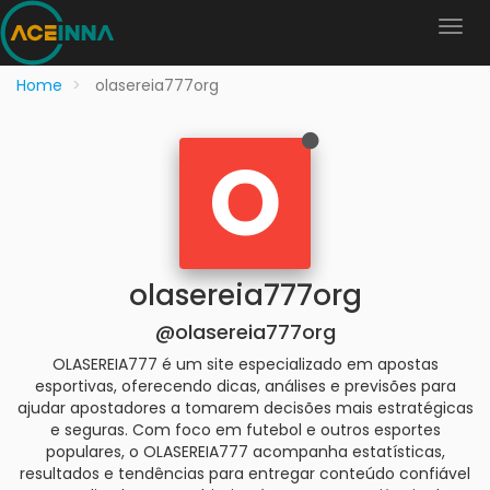
Home
olasereia777org
O
olasereia777org
@olasereia777org
OLASEREIA777 é um site especializado em apostas
esportivas, oferecendo dicas, análises e previsões para
ajudar apostadores a tomarem decisões mais estratégicas
e seguras. Com foco em futebol e outros esportes
populares, o OLASEREIA777 acompanha estatísticas,
resultados e tendências para entregar conteúdo confiável