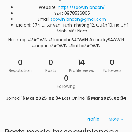
Website:
https://saowin.london/
SĐT: 0978536865
Email:
saowin.london@gmail.com
Địa chỉ: 374 Đ. Sư Vạn Hạnh, Phường 12, Quận 10, Hồ Chí
Minh, Việt Nam
Hashtag: #SAOWIN #trangchuSAOWIN #dangkySAOWIN
#naptienSAOWIN #linktaiSAOWIN
0
0
14
0
Reputation
Posts
Profile views
Followers
0
Following
Joined
16 Mar 2025, 02:34
Last Online
16 Mar 2025, 02:34
Profile
More