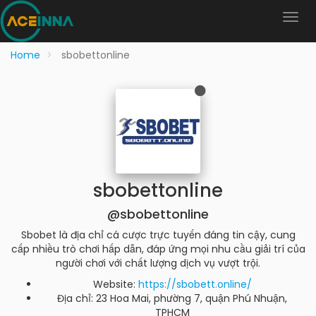
Home
sbobettonline
sbobettonline
@sbobettonline
Sbobet là địa chỉ cá cược trực tuyến đáng tin cậy, cung
cấp nhiều trò chơi hấp dẫn, đáp ứng mọi nhu cầu giải trí của
người chơi với chất lượng dịch vụ vượt trội.
Website:
https://sbobett.online/
Địa chỉ: 23 Hoa Mai, phường 7, quận Phú Nhuận,
TPHCM