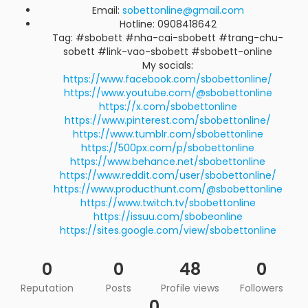
Email:
sobettonline@gmail.com
Hotline: 0908418642
Tag: #sbobett #nha-cai-sbobett #trang-chu-
sobett #link-vao-sbobett #sbobett-online
My socials:
https://www.facebook.com/sbobettonline/
https://www.youtube.com/@sbobettonline
https://x.com/sbobettonline
https://www.pinterest.com/sbobettonline/
https://www.tumblr.com/sbobettonline
https://500px.com/p/sbobettonline
https://www.behance.net/sbobettonline
https://www.reddit.com/user/sbobettonline/
https://www.producthunt.com/@sbobettonline
https://www.twitch.tv/sbobettonline
https://issuu.com/sbobeonline
https://sites.google.com/view/sbobettonline
0
0
48
0
Reputation
Posts
Profile views
Followers
0