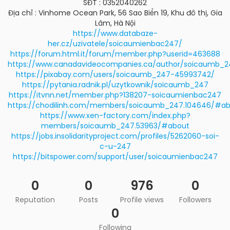
SĐT : 0352040262
Địa chỉ : Vinhome Ocean Park, 56 Sao Biển 19, Khu đô thị, Gia
Lâm, Hà Nội
https://www.databaze-
her.cz/uzivatele/soicaumienbac247/
https://forum.html.it/forum/member.php?userid=463688
https://www.canadavideocompanies.ca/author/soicaumb_2
https://pixabay.com/users/soicaumb_247-45993742/
https://pytania.radnik.pl/uzytkownik/soicaumb_247
https://itvnn.net/member.php?138207-soicaumienbac247
https://chodilinh.com/members/soicaumb_247.104646/#a
https://www.xen-factory.com/index.php?
members/soicaumb_247.53963/#about
https://jobs.insolidarityproject.com/profiles/5262060-soi-
c-u-247
https://bitspower.com/support/user/soicaumienbac247
0
0
976
0
Reputation
Posts
Profile views
Followers
0
Following