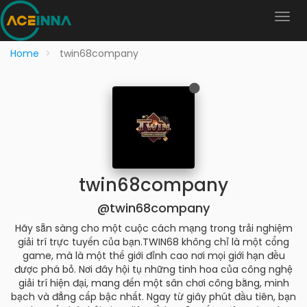
Home
twin68company
twin68company
@twin68company
Hãy sẵn sàng cho một cuộc cách mạng trong trải nghiệm
giải trí trực tuyến của bạn.TWIN68 không chỉ là một cổng
game, mà là một thế giới đỉnh cao nơi mọi giới hạn đều
được phá bỏ. Nơi đây hội tụ những tinh hoa của công nghệ
giải trí hiện đại, mang đến một sân chơi công bằng, minh
bạch và đẳng cấp bậc nhất. Ngay từ giây phút đầu tiên, bạn