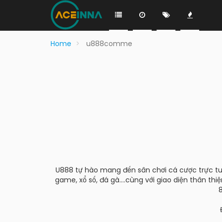
Home
u888comme
U888 tự hào mang đến sân chơi cá cược trực tu
game, xổ số, đá gà....cùng với giao diện thân t
8