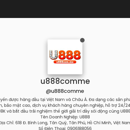
u888comme
@u888comme
yến được hàng đầu tại Việt Nam và Châu Á. Đa dạng các sản phẩm
hiện, bảo mật cao, dịch vụ khách hàng chuyên nghiệp, hỗ trợ 24
8K và bắt đầu trải nghiệm thế giới giải trí đầy sôi động cùng U88
Tên Doanh Nghiệp: U888
Địa Chỉ: 618 Đ. Bình Long, Tân Quý, Tân Phú, Hồ Chí Minh, Việt Na
Số Điện Thoại: 0906188056