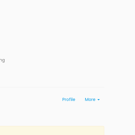
ing
Profile
More