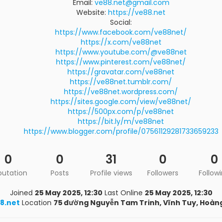
Email:
ve88.net@gmail.com
Website:
https://ve88.net
Social:
https://www.facebook.com/ve88net/
https://x.com/ve88net
https://www.youtube.com/@ve88net
https://www.pinterest.com/ve88net/
https://gravatar.com/ve88net
https://ve88net.tumblr.com/
https://ve88net.wordpress.com/
https://sites.google.com/view/ve88net/
https://500px.com/p/ve88net
https://bit.ly/m/ve88net
https://www.blogger.com/profile/07561129281733659233
0
0
31
0
0
putation
Posts
Profile views
Followers
Follow
Joined
25 May 2025, 12:30
Last Online
25 May 2025, 12:30
8.net
Location
75 đường Nguyễn Tam Trinh, Vĩnh Tuy, Hoàng