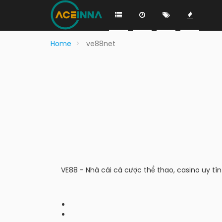
Home
ve88net
VE88 - Nhà cái cá cược thể thao, casino uy tín