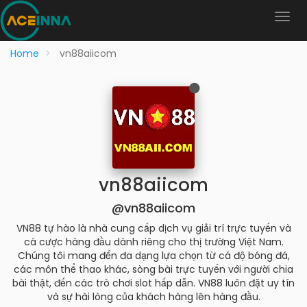
Home
vn88aiicom
vn88aiicom
@vn88aiicom
VN88 tự hào là nhà cung cấp dịch vụ giải trí trực tuyến và
cá cược hàng đầu dành riêng cho thị trường Việt Nam.
Chúng tôi mang đến đa dạng lựa chọn từ cá độ bóng đá,
các môn thể thao khác, sòng bài trực tuyến với người chia
bài thật, đến các trò chơi slot hấp dẫn. VN88 luôn đặt uy tín
và sự hài lòng của khách hàng lên hàng đầu.