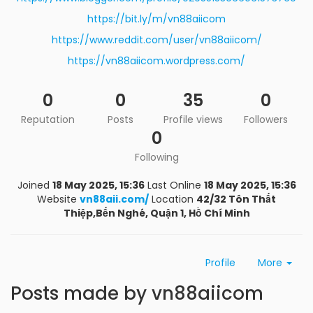
https://bit.ly/m/vn88aiicom
https://www.reddit.com/user/vn88aiicom/
https://vn88aiicom.wordpress.com/
0
0
35
0
Reputation
Posts
Profile views
Followers
0
Following
Joined
18 May 2025, 15:36
Last Online
18 May 2025, 15:36
Website
vn88aii.com/
Location
42/32 Tôn Thất
Thiệp,Bến Nghé, Quận 1, Hồ Chí Minh
Profile
More
Posts made by vn88aiicom