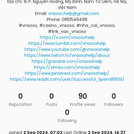
Địa chỉ: 15 P. Nguyễn Hoàng, Mỹ Đình, Nam Từ Liêm, Hà Nội,
Việt Nam
Email:
vnsoxo.help@gmail.com
Phone: 0851549498
#vnsoxo, #casino_vnsoxo, #nha_cai_vnsoxo,
#link_vao_vnsoxo
https://x.com/vnsoxohelp
https://www.tumblr.com/vnsoxohelp
https://www.youtube.com/@vnsoxohelp
https://www.twitch.tv/vnsoxohelp/about
https://gravatar.com/vnsoxohelp
https://vimeo.com/vnsoxohelp
https://www.pinterest.com/vnsoxohelp/
https://www.reddit.com/user/Successful_Spend8909/
0
0
90
0
Reputation
Posts
Profile views
Followers
0
Following
Joined
2 Sep 2024, 07:02
Last Online
2 Sep 2024, 14:37