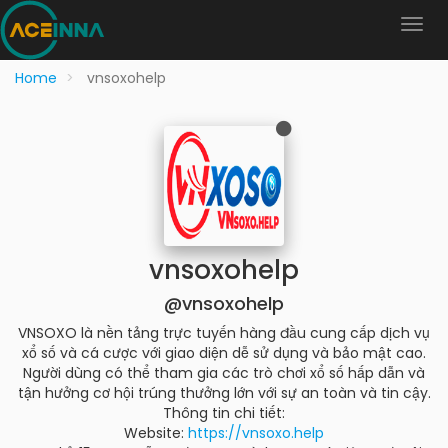
Home
vnsoxohelp
vnsoxohelp
@vnsoxohelp
VNSOXO là nền tảng trực tuyến hàng đầu cung cấp dịch vụ
xổ số và cá cược với giao diện dễ sử dụng và bảo mật cao.
Người dùng có thể tham gia các trò chơi xổ số hấp dẫn và
tận hưởng cơ hội trúng thưởng lớn với sự an toàn và tin cậy.
Thông tin chi tiết:
Website:
https://vnsoxo.help