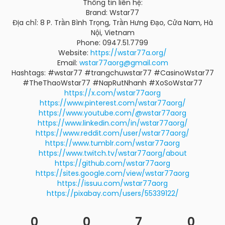
Thông tin liên hệ:
Brand: Wstar77
Địa chỉ: 8 P. Trần Bình Trọng, Trần Hưng Đạo, Cửa Nam, Hà
Nội, Vietnam
Phone: 0947.51.7799
Website:
https://wstar77a.org/
Email:
wstar77aorg@gmail.com
Hashtags: #wstar77 #trangchuwstar77 #CasinoWstar77
#TheThaoWstar77 #NapRutNhanh #XoSoWstar77
https://x.com/wstar77aorg
https://www.pinterest.com/wstar77aorg/
https://www.youtube.com/@wstar77aorg
https://www.linkedin.com/in/wstar77aorg/
https://www.reddit.com/user/wstar77aorg/
https://www.tumblr.com/wstar77aorg
https://www.twitch.tv/wstar77aorg/about
https://github.com/wstar77aorg
https://sites.google.com/view/wstar77aorg
https://issuu.com/wstar77aorg
https://pixabay.com/users/55339122/
0
0
7
0