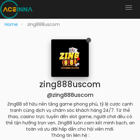
Home
zing888uscom
zing888uscom
@zing888uscom
Zing88 sở hữu nền tảng game phong phú, tỷ lệ cược cạnh
tranh cùng dịch vụ chăm sóc khách hàng 24/7. Từ thể
thao, casino trực tuyến đến slot game, người chơi đều có
thể tận hưởng trọn vẹn. Zing88 luôn cam kết minh bạch, an
toàn và ưu đãi hấp dẫn cho hội viên mới.
Thông tin liên hệ :