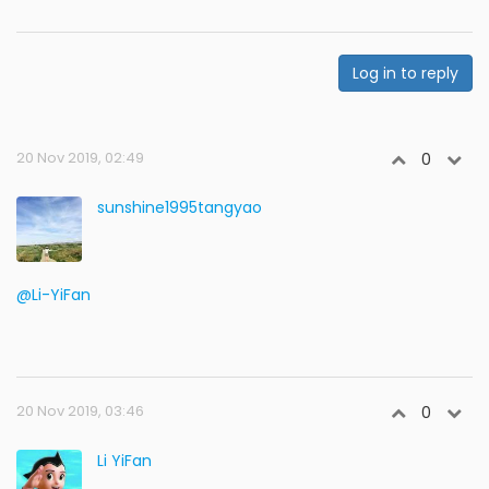
Log in to reply
20 Nov 2019, 02:49
0
sunshine1995tangyao
@Li-YiFan
20 Nov 2019, 03:46
0
Li YiFan