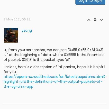
Log in to reply
8 May 2021, 06:38
0
ysong
Hi, from your screenshot, we can see "0X55 0X55 0X61 0X31
... " at the beginning of data, where 0X5555 is the Preamble
of packet, 0X6131 is the packet type 'a1'.
Besides, here is a description of 'a1' packet, hope it is helpful
for you.
https://openimu.readthedocs.io/en/latest/apps/ahrs.html?
highlight=a1#the-definitions-of-the-output-packets-of-
the-vg-ahrs-app