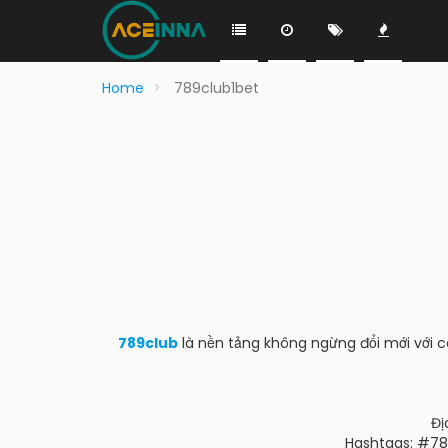
Home
789club1bet
789club
là nền tảng không ngừng đổi mới với c
Đị
Hashtags: #7