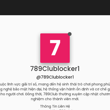
7
789Clublocker1
@789Clublocker1
c lĩnh vực giải trí số, mang đến hệ sinh thái trò chơi phong ph
 nghệ bảo mật hiện đại, hệ thống vận hành ổn định và cơ chế gia
cho người chơi. Đồng thời, 789Club thường xuyên cập nhật chương
nghiệm cho thành viên mới.
Thông Tin Liên Hệ