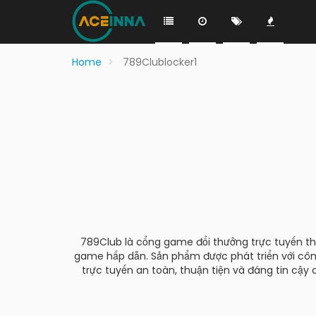
Home
789Clublocker1
789Club là cổng game đổi thưởng trực tuyến thuộ
game hấp dẫn. Sản phẩm được phát triển với công
trực tuyến an toàn, thuận tiện và đáng tin cậy 