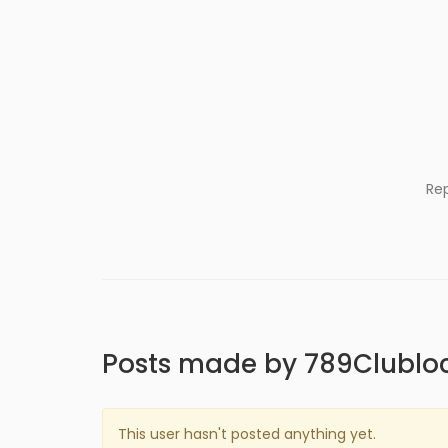
Re
Posts made by 789Clublo
This user hasn't posted anything yet.