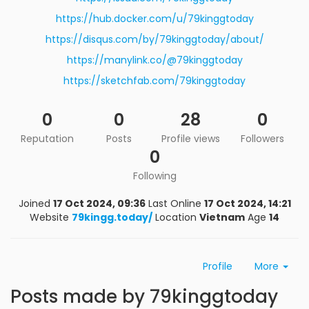
https://hub.docker.com/u/79kinggtoday
https://disqus.com/by/79kinggtoday/about/
https://manylink.co/@79kinggtoday
https://sketchfab.com/79kinggtoday
0
0
28
0
Reputation
Posts
Profile views
Followers
0
Following
Joined
17 Oct 2024, 09:36
Last Online
17 Oct 2024, 14:21
Website
79kingg.today/
Location
Vietnam
Age
14
Profile
More
Posts made by 79kinggtoday