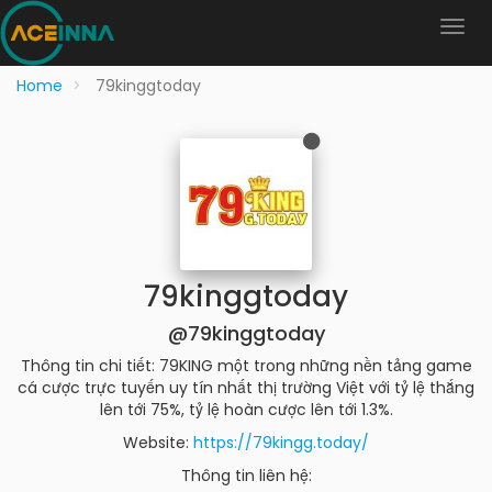
Home
79kinggtoday
79kinggtoday
@79kinggtoday
Thông tin chi tiết: 79KING một trong những nền tảng game
cá cược trực tuyến uy tín nhất thị trường Việt với tỷ lệ thắng
lên tới 75%, tỷ lệ hoàn cược lên tới 1.3%.
Website:
https://79kingg.today/
Thông tin liên hệ: