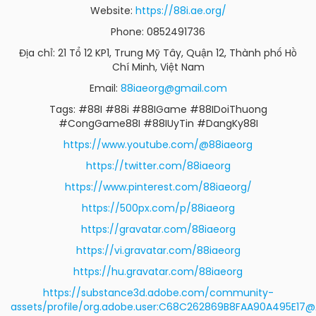
Website:
https://88i.ae.org/
Phone: 0852491736
Địa chỉ: 21 Tổ 12 KP1, Trung Mỹ Tây, Quận 12, Thành phố Hồ
Chí Minh, Việt Nam
Email:
88iaeorg@gmail.com
Tags: #88I #88i #88IGame #88IDoiThuong
#CongGame88I #88IUyTin #DangKy88I
https://www.youtube.com/@88iaeorg
https://twitter.com/88iaeorg
https://www.pinterest.com/88iaeorg/
https://500px.com/p/88iaeorg
https://gravatar.com/88iaeorg
https://vi.gravatar.com/88iaeorg
https://hu.gravatar.com/88iaeorg
https://substance3d.adobe.com/community-
assets/profile/org.adobe.user:C68C262869B8FAA90A495E17