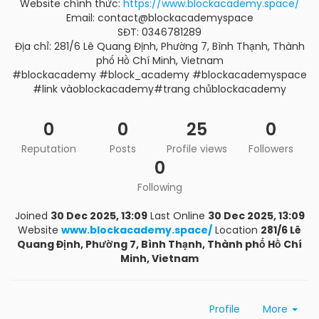
Website chính thức:
https://www.blockacademy.space/
Email: contact@blockacademyspace
SĐT: 0346781289
Địa chỉ: 281/6 Lê Quang Định, Phường 7, Bình Thạnh, Thành
phố Hồ Chí Minh, Vietnam
#blockacademy #block_academy #blockacademyspace
#link vàoblockacademy#trang chủblockacademy
0
0
25
0
Reputation
Posts
Profile views
Followers
0
Following
Joined
30 Dec 2025, 13:09
Last Online
30 Dec 2025, 13:09
Website
www.blockacademy.space/
Location
281/6 Lê
Quang Định, Phường 7, Bình Thạnh, Thành phố Hồ Chí
Minh, Vietnam
Profile
More