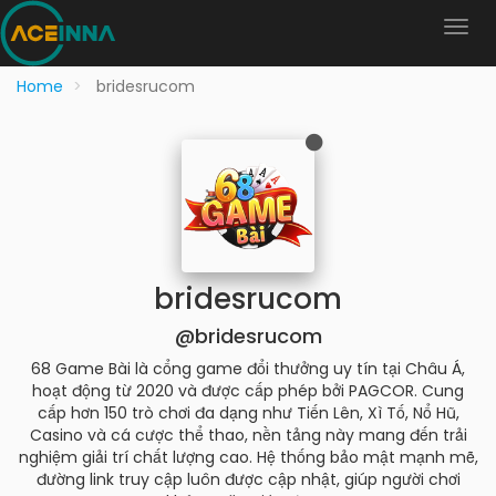
Home
bridesrucom
bridesrucom
@bridesrucom
68 Game Bài là cổng game đổi thưởng uy tín tại Châu Á,
hoạt động từ 2020 và được cấp phép bởi PAGCOR. Cung
cấp hơn 150 trò chơi đa dạng như Tiến Lên, Xì Tố, Nổ Hũ,
Casino và cá cược thể thao, nền tảng này mang đến trải
nghiệm giải trí chất lượng cao. Hệ thống bảo mật mạnh mẽ,
đường link truy cập luôn được cập nhật, giúp người chơi