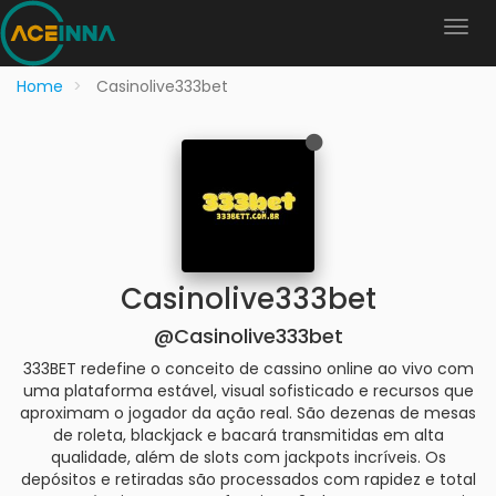
Home
Casinolive333bet
Casinolive333bet
@Casinolive333bet
333BET redefine o conceito de cassino online ao vivo com
uma plataforma estável, visual sofisticado e recursos que
aproximam o jogador da ação real. São dezenas de mesas
de roleta, blackjack e bacará transmitidas em alta
qualidade, além de slots com jackpots incríveis. Os
depósitos e retiradas são processados com rapidez e total