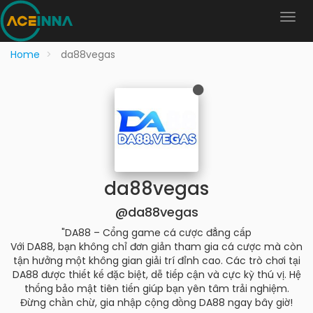
Home
da88vegas
da88vegas
@da88vegas
"DA88 – Cổng game cá cược đẳng cấp
Với DA88, bạn không chỉ đơn giản tham gia cá cược mà còn
tận hưởng một không gian giải trí đỉnh cao. Các trò chơi tại
DA88 được thiết kế đặc biệt, dễ tiếp cận và cực kỳ thú vị. Hệ
thống bảo mật tiên tiến giúp bạn yên tâm trải nghiệm.
Đừng chần chừ, gia nhập cộng đồng DA88 ngay bây giờ!