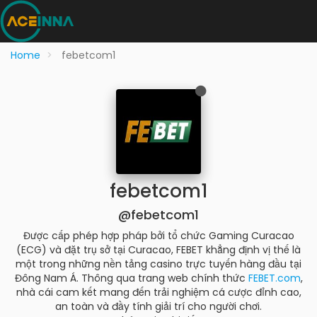
Home
febetcom1
febetcom1
@febetcom1
Được cấp phép hợp pháp bởi tổ chức Gaming Curacao
(ECG) và đặt trụ sở tại Curacao, FEBET khẳng định vị thế là
một trong những nền tảng casino trực tuyến hàng đầu tại
Đông Nam Á. Thông qua trang web chính thức
FEBET.com
,
nhà cái cam kết mang đến trải nghiệm cá cược đỉnh cao,
an toàn và đầy tính giải trí cho người chơi.