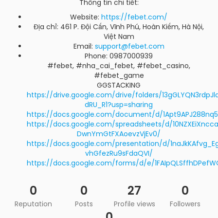
Thông tin chi tiết:
Website:
https://febet.com/
Địa chỉ: 461 P. Đội Cấn, Vĩnh Phú, Hoàn Kiếm, Hà Nội,
Việt Nam
Email:
support@febet.com
Phone: 0987000939
#febet, #nha_cai_febet, #febet_casino,
#febet_game
GGSTACKING
https://drive.google.com/drive/folders/13gGLYQN3rdpJ
dRU_R1?usp=sharing
https://docs.google.com/document/d/1Apt9APJ288n
https://docs.google.com/spreadsheets/d/10NZXEiXncc
DwnYmGtFXAoevzVjEv0/
https://docs.google.com/presentation/d/1naJkKAfvg_
vhGfezRu9sFdaQVI/
https://docs.google.com/forms/d/e/1FAIpQLSffhDPe
0
0
27
0
Reputation
Posts
Profile views
Followers
0