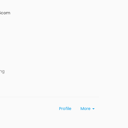
86com
ing
Profile
More