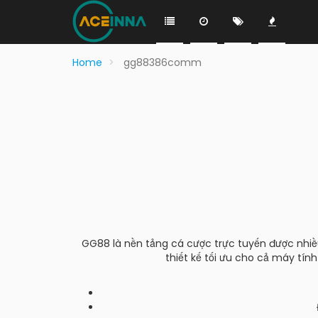
Home
gg88386comm
GG88 là nền tảng cá cược trực tuyến được nhiều 
thiết kế tối ưu cho cả máy tín