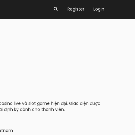
Register
Login
asino live và slot game hiện đại. Giao diện được
ãi định kỳ dành cho thành viên.
ietnam