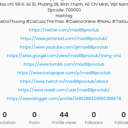
Địa chỉ: 58 Đ. Số 10, Phường 26, Bình Thạnh, Hồ Chí Minh, Việt Na
Zipcode: 700000
Hashtag
DoiThuong #CaCuocTheThao #CasinoOnline #NoHu #TaiXiu 
https://twitter.com/max88proclub
https://www.pinterest.com/max88proclub/
https://www.youtube.com/@max88proclub
https://sites.google.com/view/max88proclub/trang-chủ
https://www.tumblr.com/max88proclub
https://www.instapaper.com/p/max88proclub
https://www.twitch.tv/max88proclub/about
https://www.reddit.com/user/max88proclub/
https://www.blogger.com/profile/14852884091165388678
0
0
44
0
0
putation
Posts
Profile views
Followers
Follow