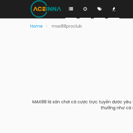
Home
max88proclub
MAX88 là sân chơi cá cược trực tuyến được yêu th
thưởng như cá c