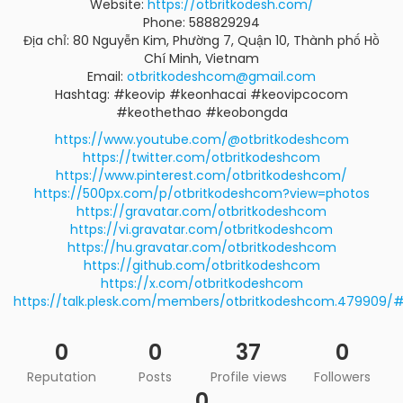
Website:
https://otbritkodesh.com/
Phone: 588829294
Địa chỉ: 80 Nguyễn Kim, Phường 7, Quận 10, Thành phố Hồ
Chí Minh, Vietnam
Email:
otbritkodeshcom@gmail.com
Hashtag: #keovip #keonhacai #keovipcocom
#keothethao #keobongda
https://www.youtube.com/@otbritkodeshcom
https://twitter.com/otbritkodeshcom
https://www.pinterest.com/otbritkodeshcom/
https://500px.com/p/otbritkodeshcom?view=photos
https://gravatar.com/otbritkodeshcom
https://vi.gravatar.com/otbritkodeshcom
https://hu.gravatar.com/otbritkodeshcom
https://github.com/otbritkodeshcom
https://x.com/otbritkodeshcom
https://talk.plesk.com/members/otbritkodeshcom.479909/
0
0
37
0
Reputation
Posts
Profile views
Followers
0