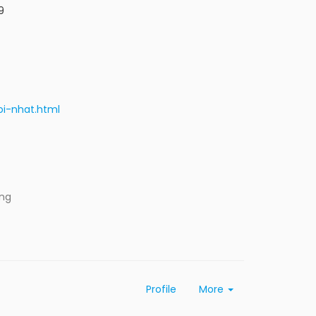
9
oi-nhat.html
ing
Profile
More