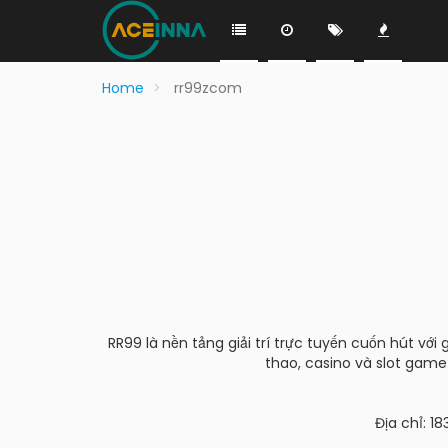
Home
rr99zcom
RR99 là nền tảng giải trí trực tuyến cuốn hút vớ
thao, casino và slot game
Địa chỉ: 1