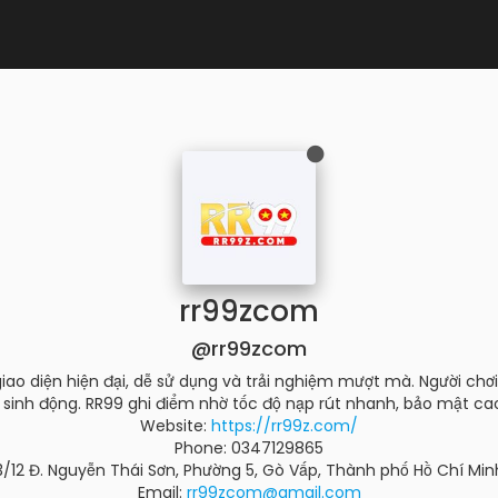
rr99zcom
@rr99zcom
i giao diện hiện đại, dễ sử dụng và trải nghiệm mượt mà. Người ch
 sinh động. RR99 ghi điểm nhờ tốc độ nạp rút nhanh, bảo mật cao
Website:
https://rr99z.com/
Phone: 0347129865
83/12 Đ. Nguyễn Thái Sơn, Phường 5, Gò Vấp, Thành phố Hồ Chí Mi
Email:
rr99zcom@gmail.com