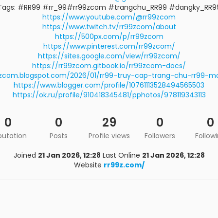
Tags: #RR99 #rr_99#rr99zcom #trangchu_RR99 #dangky_RR9
https://www.youtube.com/@rr99zcom
https://www.twitch.tv/rr99zcom/about
https://500px.com/p/rr99zcom
https://www.pinterest.com/rr99zcom/
https://sites.google.com/view/rr99zcom/
https://rr99zcom.gitbook.io/rr99zcom-docs/
9zcom.blogspot.com/2026/01/rr99-truy-cap-trang-chu-rr99-m
https://www.blogger.com/profile/10761113528494565503
https://ok.ru/profile/910418345481/pphotos/978119343113
0
0
29
0
0
putation
Posts
Profile views
Followers
Follow
Joined
21 Jan 2026, 12:28
Last Online
21 Jan 2026, 12:28
Website
rr99z.com/