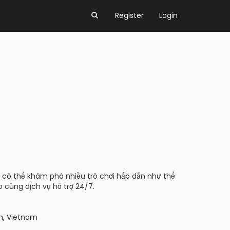
Register
Login
ơi có thể khám phá nhiều trò chơi hấp dẫn như thể
 cùng dịch vụ hỗ trợ 24/7.
nh, Vietnam