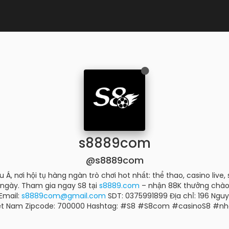
s8889com
@s8889com
 nơi hội tụ hàng ngàn trò chơi hot nhất: thể thao, casino live, s
 ngày. Tham gia ngay S8 tại
s8889.com
– nhận 88K thưởng chào m
Email:
s8889com@gmail.com
SDT: 0375991899 Địa chỉ: 196 Nguy
iệt Nam Zipcode: 700000 Hashtag: #S8 #S8com #casinoS8 #n