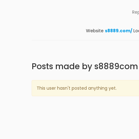
Re
Website
s8889.com/
Lo
Posts made by s8889com
This user hasn't posted anything yet.