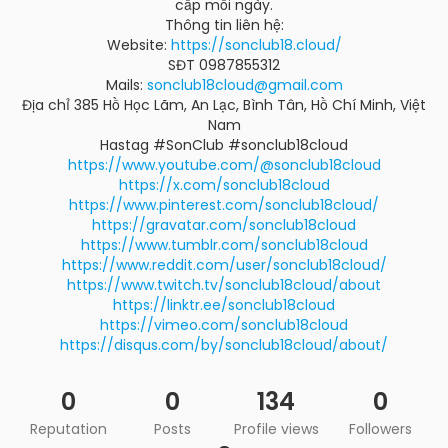
cấp mỗi ngày.
Thông tin liên hệ:
Website:
https://sonclub18.cloud/
SĐT 0987855312
Mails:
sonclub18cloud@gmail.com
Địa chỉ 385 Hồ Học Lãm, An Lạc, Bình Tân, Hồ Chí Minh, Việt
Nam
Hastag #SonClub #sonclub18cloud
https://www.youtube.com/@sonclub18cloud
https://x.com/sonclub18cloud
https://www.pinterest.com/sonclub18cloud/
https://gravatar.com/sonclub18cloud
https://www.tumblr.com/sonclub18cloud
https://www.reddit.com/user/sonclub18cloud/
https://www.twitch.tv/sonclub18cloud/about
https://linktr.ee/sonclub18cloud
https://vimeo.com/sonclub18cloud
https://disqus.com/by/sonclub18cloud/about/
0
0
134
0
Reputation
Posts
Profile views
Followers